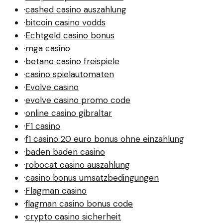
·
cashed casino auszahlung
·
bitcoin casino vodds
·
Echtgeld casino bonus
·
mga casino
·
betano casino freispiele
·
casino spielautomaten
·
Evolve casino
·
evolve casino promo code
·
online casino gibraltar
·
F1 casino
·
f1 casino 20 euro bonus ohne einzahlung
·
baden baden casino
·
robocat casino auszahlung
·
casino bonus umsatzbedingungen
·
Flagman casino
·
flagman casino bonus code
·
crypto casino sicherheit