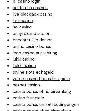
·
n1 casino login
·
costa rica casinos
·
live blackjack casino
·
Lex casino
·
lex casino
·
en iyi casino siteleri
·
baccarat live dealer
·
online casino bonus
·
leon casino auszahlung
·
lukki casino
·
Lukki casino
·
online slots echtgeld
·
verde casino bonus freispiele
·
netbet casino
·
casino bonus ohne einzahlung
·
casino freispiele
·
casino bonus umsatzbedingungen
·
casino bonus ohne einzahlung