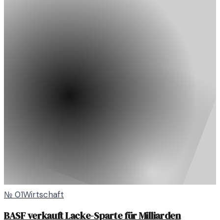
№
01
Wirtschaft
BASF verkauft Lacke-Sparte für Milliarden