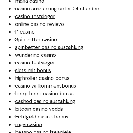
·
mafia casino
·
casino auszahlung unter 24 stunden
·
casino testsieger
·
online casino reviews
·
f1 casino
·
Spinbetter casino
·
spinbetter casino auszahlung
·
wunderino casino
·
casino testsieger
·
slots mit bonus
·
highroller casino bonus
·
casino willkommensbonus
·
beep beep casino bonus
·
cashed casino auszahlung
·
bitcoin casino vodds
·
Echtgeld casino bonus
·
mga casino
·
betano casino freispiele