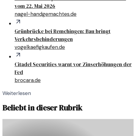
vom 22. Mai 2026
nagel-handgemachtes.de
Grünbrücke bei Remchingen: Bau bringt
Verkehrsbehinderungen
vogelkaefigkaufen.de
Citadel Securities warnt vor Zinserhöhungen der
Fed
brocara.de
Weiterlesen
Beliebt in dieser Rubrik