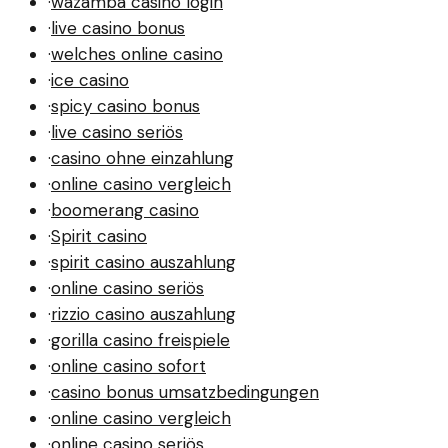
·
wazamba casino login
·
live casino bonus
·
welches online casino
·
ice casino
·
spicy casino bonus
·
live casino seriös
·
casino ohne einzahlung
·
online casino vergleich
·
boomerang casino
·
Spirit casino
·
spirit casino auszahlung
·
online casino seriös
·
rizzio casino auszahlung
·
gorilla casino freispiele
·
online casino sofort
·
casino bonus umsatzbedingungen
·
online casino vergleich
·
online casino seriös